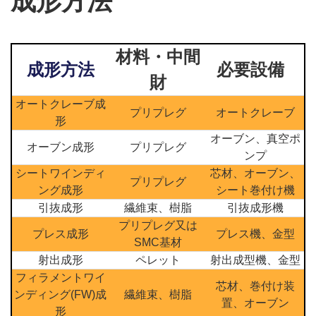
成形方法
材料・中間
成形方法
必要設備
財
オートクレーブ成
プリプレグ
オートクレーブ
形
オーブン、真空ポ
オーブン成形
プリプレグ
ンプ
シートワインディ
芯材、オーブン、
プリプレグ
ング成形
シート巻付け機
引抜成形
繊維束、樹脂
引抜成形機
プリプレグ又は
プレス成形
プレス機、金型
SMC基材
射出成形
ペレット
射出成型機、金型
フィラメントワイ
芯材、巻付け装
ンディング(FW)成
繊維束、樹脂
置、オーブン
形