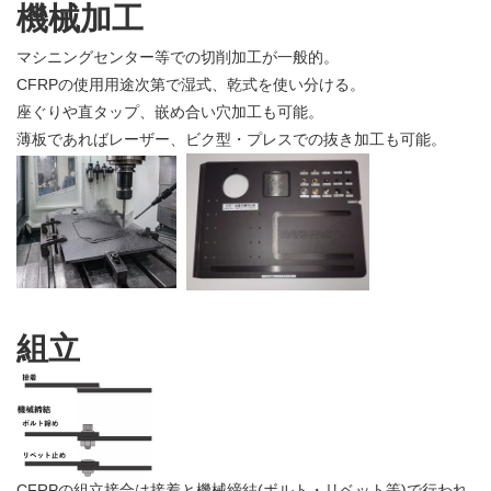
機械加工
マシニングセンター等での切削加工が一般的。
CFRPの使用用途次第で湿式、乾式を使い分ける。
座ぐりや直タップ、嵌め合い穴加工も可能。
薄板であればレーザー、ビク型・プレスでの抜き加工も可能。
組立
CFRPの組立接合は接着と機械締結(ボルト・リベット等)で行われ